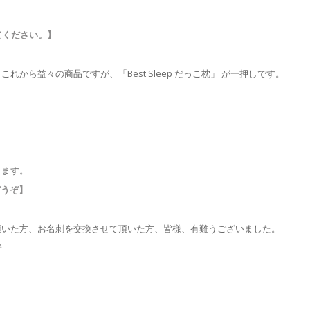
てください。】
から益々の商品ですが、「Best Sleep だっこ枕」 が一押しです。
します。
どうぞ】
頂いた方、お名刺を交換させて頂いた方、皆様、有難うございました。
野