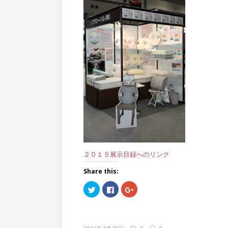
２０１５展示目録へのリンク
Share this:
ク
Facebook
ク
リ
で
リ
ッ
共
ッ
ク
有
ク
し
す
し
て
る
て
Twitter
に
Google+