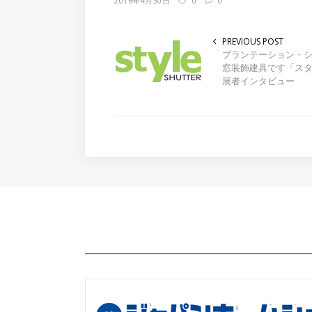
2016年4月30日
0
0
で
は
で
共
ク
共
有
リ
有
(新
ッ
(新
し
ク
し
PREVIOUS POST
い
し
い
ウ
て
ウ
プランテーション・
ィ
く
ィ
窓装飾建具です「スタイ
ン
だ
ン
ド
さ
ド
展者インタビュー
ウ
い
ウ
で
(新
で
開
し
開
き
い
き
ま
ウ
ま
す)
ィ
す)
ン
ド
ウ
で
開
き
ま
す)